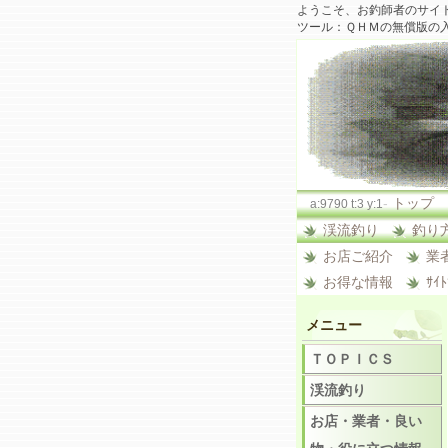
ようこそ、お釣師者のサイ
ツール：ＱＨＭの無償版の
-
トップ
a:9790 t:3 y:1
渓流釣り
釣り
お店ご紹介
業
お得な情報
ｻｲ
メニュー
ＴＯＰＩＣＳ
渓流釣り
お店・業者・良い