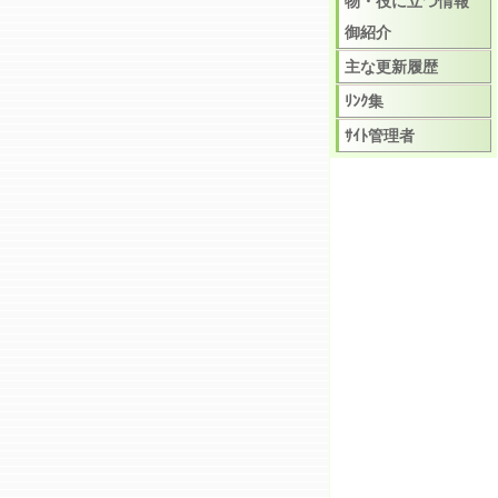
物・役に立つ情報
御紹介
主な更新履歴
ﾘﾝｸ集
ｻｲﾄ管理者