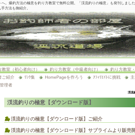
トへ。爆釣方法の極意を釣り方教室で無料公開。「渓流釣りの極意」も発刊しまし
入手方法も御紹介。
方教室（初心者向け）
釣り方教室（中級者向け）
釣り方教室
者ご紹介
ﾘﾝｸ集
HomePageを作ろう
ｱﾌｨﾘｴｲﾄに挑戦
主
ﾄ管理者
渓流
渓流釣りの極意【ダウンロード版】
渓流釣りの極意【ダウンロード版】ご紹介
渓流釣りの極意【ダウンロード版】サブライムより販売