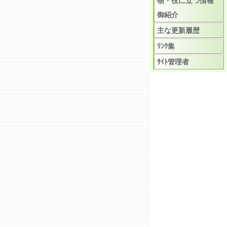
物・役に立つ情報
御紹介
主な更新履歴
ﾘﾝｸ集
ｻｲﾄ管理者