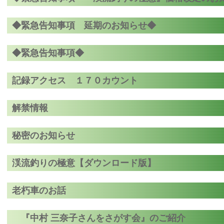
◆緊急告知事項 延期のお知らせ◆
◆緊急告知事項◆
記録アクセス １７０カウント
解禁情報
秘密のお知らせ
渓流釣りの極意【ダウンロード版】
老朽車のお話
『中村 三奈子さんをさがす会』のご紹介