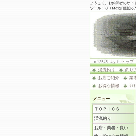
ようこそ、お釣師者のサイ
ツール：ＱＨＭの無償版の
-
トップ
a:13545 t:4 y:1
渓流釣り
釣り
お店ご紹介
業
お得な情報
ｻｲ
メニュー
ＴＯＰＩＣＳ
渓流釣り
お店・業者・良い