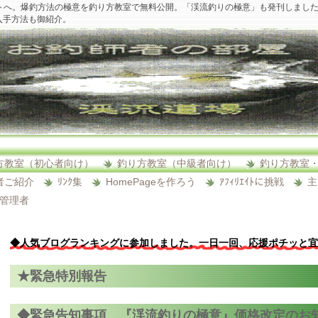
トへ。爆釣方法の極意を釣り方教室で無料公開。「渓流釣りの極意」も発刊しまし
入手方法も御紹介。
方教室（初心者向け）
釣り方教室（中級者向け）
釣り方教室
者ご紹介
ﾘﾝｸ集
HomePageを作ろう
ｱﾌｨﾘｴｲﾄに挑戦
主
ﾄ管理者
◆人気ブログランキングに参加しました。一日一回、応援ポチッと宜
★緊急特別報告
◆緊急告知事項 『渓流釣りの極意』価格改定のお