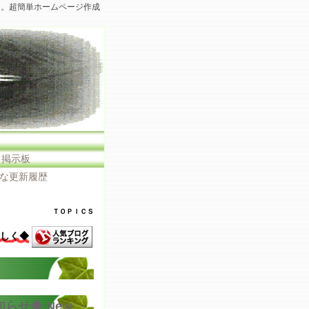
た。超簡単ホームページ作成
・掲示板
な更新履歴
ＴＯＰＩＣＳ
しく◆
知らせ◆
New