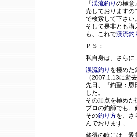
『
渓流釣り
の極意
売しておりますの
で検索して下さい
そして是非とも購
も、これで
渓流釣
ＰＳ：
私自身は、さらに
渓流釣り
を極めた
（2007.1.13
先日、『釣聖：恩
した。
その頂点を極めた
プロの釣師でも、
その
釣り方
を、さ
んでおります。
修得の暁には、愛