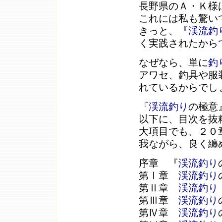
長野県のＡ・Ｋ様
これには私も驚い
きっと、『
渓流釣
く実践されたから
なぜなら、単に
釣
アワセ、釣具や服
れているからでし
『
渓流釣り
の極意
以下に、目次を抜
大項目でも、２０
我ながら、良く纏
序章 『
渓流釣り
第Ⅰ章
渓流釣り
第Ⅱ章
渓流釣り
第Ⅲ章
渓流釣り
第Ⅳ章
渓流釣り