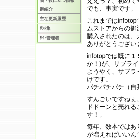
ええっ？、初めて
物・役に立つ情報
でも、事実です。
御紹介
主な更新履歴
これまではinfo
ムストアからの御
ﾘﾝｸ集
購入されたのは、
ｻｲﾄ管理者
ありがとうござい
infotopでは
か！)が、サブラ
ようやく、サブラ
けです。
パチパチパチ（自
すんごいですねぇ
ドドーンと売れる
す！。
毎年、数本ではあ
が増えればいいん