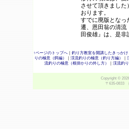
させて頂きました
おります。
すでに廃版となっ
遷、恩田翁の清流
田俊雄』は、是非
↑ページのトップへ
｜
釣り方教室を開講したきっかけ
りの極意（餌編）
｜
渓流釣りの極意（釣り方編）
｜
流釣りの極意（根掛かりの外し方）
｜
渓流釣り
Copyright © 20
〒635-0833 