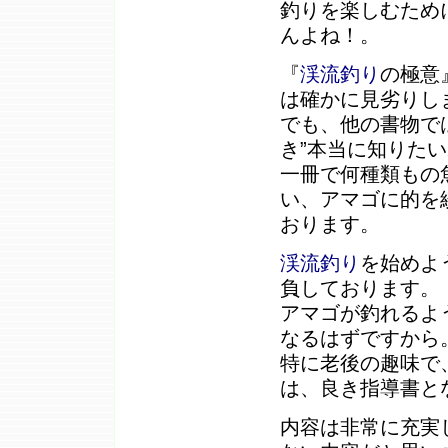
釣りを楽しむため
んよね！。
『
渓流釣り
の極意
は確かに見劣りし
でも、他の書物で
き”本当に知りた
一冊で何種類もの
い、アマゴに的を
おります。
渓流釣り
を始めよ
負しております。
アマゴが釣れるよ
なるはずですから
特に老後の趣味で
は、良き指導書と
内容は非常に充実