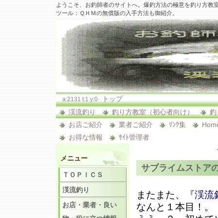
ようこそ、お釣師者のサイトへ。爆釣方法の極意を釣り方教
ツール：ＱＨＭの無償版の入手方法も御紹介。
-
トップ
a:2131 t:1 y:0
渓流釣り
釣り方教室（初心者向け）
釣
お店ご紹介
業者ご紹介
ﾘﾝｸ集
Hom
お得な情報
ｻｲﾄ管理者
メニュー
サブライムストアの『
ＴＯＰＩＣＳ
渓流釣り
またまた、『
渓流
お店・業者・良い
なんと１本目！。