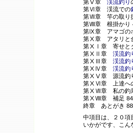
第Ⅴ章
渓流釣り
第Ⅵ章 渓流での
第Ⅶ章 竿の取り扱
第Ⅷ章 根掛かり 
第Ⅸ章 アマゴのポ
第Ⅹ章 アタリと合
第ⅩⅠ章 寄せと
第ⅩⅡ章
渓流釣
第ⅩⅢ章
渓流釣
第ⅩⅣ章
渓流釣
第ⅩⅤ章 源流釣り
第ⅩⅥ章 上達への
第ⅩⅦ章 私の釣果
第ⅩⅧ章 補足 84
終章 あとがき 88
中項目は、２０項
いかがです、こん