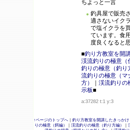
ちよっと一言
釣具屋で販売
適さないイク
で塩イクラを
ています。食
度良くなると
■
釣り方教室を開
渓流釣りの極意（
釣りの極意（釣り
流釣りの極意（マ
方）
｜
渓流釣りの
示板
■
a:37282 t:1 y:3
↑ページのトップへ
｜
釣り方教室を開講したきっかけ
りの極意（餌編）
｜
渓流釣りの極意（釣り方編）
｜