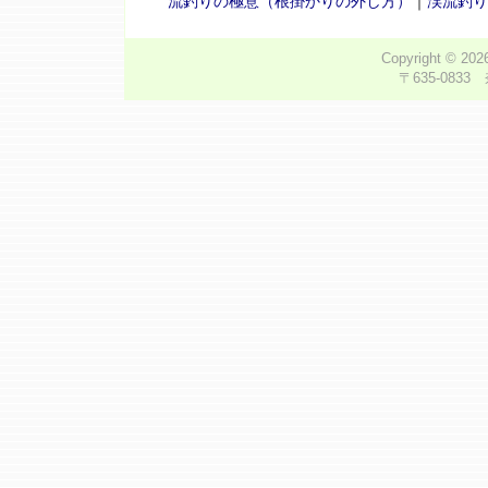
流釣りの極意（根掛かりの外し方）
｜
渓流釣り
Copyright © 20
〒635-0833 