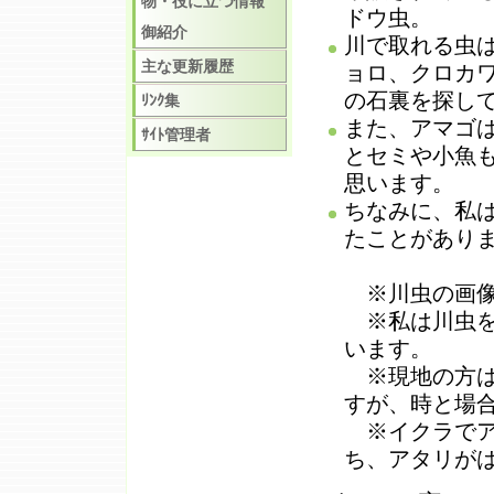
物・役に立つ情報
ドウ虫。
御紹介
川で取れる虫
主な更新履歴
ョロ、クロカ
の石裏を探し
ﾘﾝｸ集
また、アマゴ
ｻｲﾄ管理者
とセミや小魚
思います。
ちなみに、私
たことがあり
※川虫の画像
※私は川虫を
います。
※現地の方は
すが、時と場
※イクラでア
ち、アタリが