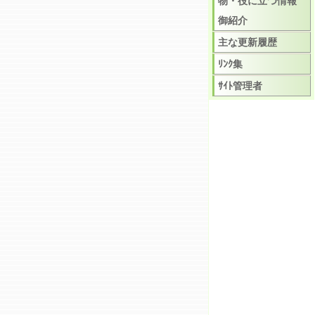
物・役に立つ情報
御紹介
主な更新履歴
ﾘﾝｸ集
ｻｲﾄ管理者