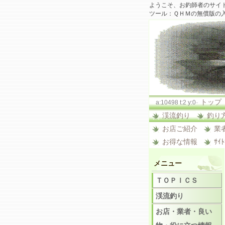
ようこそ、お釣師者のサイ
ツール：ＱＨＭの無償版の
-
トップ
a:10498 t:2 y:0
渓流釣り
釣り
お店ご紹介
業
お得な情報
ｻｲ
メニュー
ＴＯＰＩＣＳ
渓流釣り
お店・業者・良い