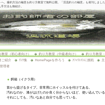
トへ。爆釣方法の極意を釣り方教室で無料公開。「渓流釣りの極意」も発刊しまし
入手方法も御紹介。
方教室（初心者向け）
釣り方教室（中級者向け）
釣り方教室
者ご紹介
ﾘﾝｸ集
HomePageを作ろう
ｱﾌｨﾘｴｲﾄに挑戦
主
ﾄ管理者
餌箱（イクラ用）
首から提げるタイプ。非常用にホイッスルを付けてある。
汚れなのか、漆がはげたのか良く分からないほど、使い込んでいる
それにしても、汚いなあと自分でも思っている。