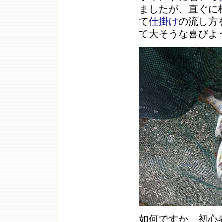
ましたが、直ぐに
て
仕掛け
の流し方
て大そうな喜びよ
如何ですか、初心