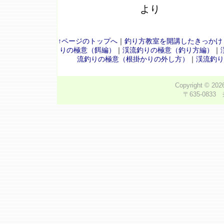
より
↑ページのトップへ
｜
釣り方教室を開講したきっかけ
りの極意（餌編）
｜
渓流釣りの極意（釣り方編）
｜
流釣りの極意（根掛かりの外し方）
｜
渓流釣り
Copyright © 20
〒635-0833 