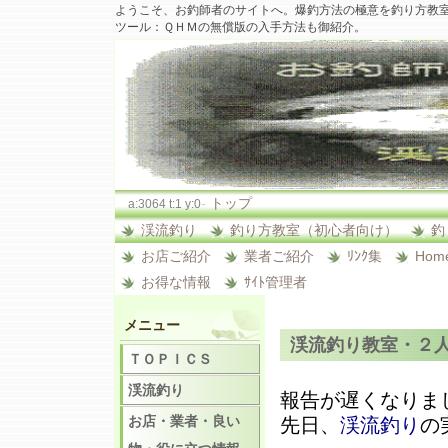
ようこそ、お釣師者のサイトへ。爆釣方法の極意を釣り方教
ツール：ＱＨＭの無償版の入手方法も御紹介。
-
トップ
a:3064 t:1 y:0
渓流釣り
釣り方教室（初心者向け）
釣
お店ご紹介
業者ご紹介
ﾘﾝｸ集
Hom
お得な情報
ｻｲﾄ管理者
メニュー
渓流釣り教室・２
ＴＯＰＩＣＳ
渓流釣り
報告が遅くなりま
お店・業者・良い
先日、
渓流釣り
の