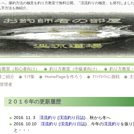
トへ。爆釣方法の極意を釣り方教室で無料公開。「渓流釣りの極意」も発刊しまし
入手方法も御紹介。
方教室（初心者向け）
釣り方教室（中級者向け）
釣り方教室
者ご紹介
ﾘﾝｸ集
HomePageを作ろう
ｱﾌｨﾘｴｲﾄに挑戦
主
ﾄ管理者
２０１６年の更新履歴
2016. 11. 3
渓流釣り
(
渓流釣り日誌
)…秋から冬へ
2016. 10.10
渓流釣り
(
渓流釣り日誌
)…今年の
渓流釣り
を振り
と・・・