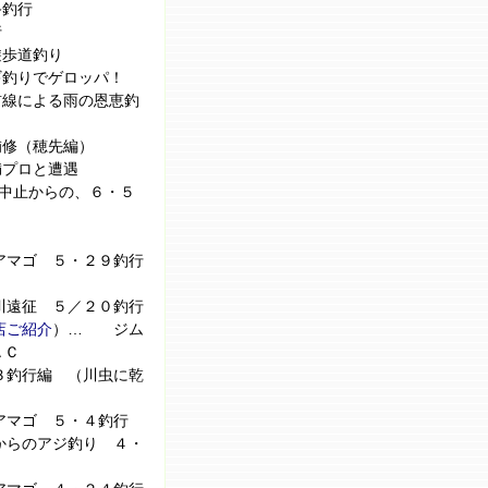
終釣行
行
遊歩道釣り
釣りでゲロッパ！
線による雨の恩恵釣
補修（穂先編）
満プロと遭遇
中止からの、６・５
アマゴ ５・２９釣行
川遠征 ５／２０釣行
店ご紹介
）… ジム
ＡＣ
３釣行編 （川虫に乾
アマゴ ５・４釣行
からのアジ釣り ４・