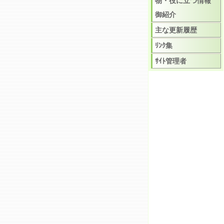
物・役に立つ情報
御紹介
主な更新履歴
ﾘﾝｸ集
ｻｲﾄ管理者