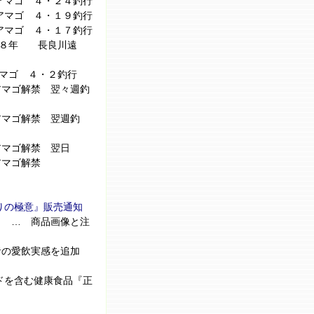
アマゴ ４・２４釣行
アマゴ ４・１９釣行
アマゴ ４・１７釣行
２８年 長良川遠
マゴ ４・２釣行
マゴ解禁 翌々週釣
マゴ解禁 翌週釣
アマゴ解禁 翌日
アマゴ解禁
りの極意』販売通知
丹』 … 商品画像と注
師者の愛飲実感を追加
ードを含む健康食品『正