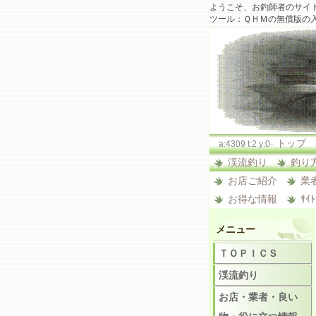
ようこそ、お釣師者のサイ
ツール：ＱＨＭの無償版の
-
トップ
a:4309 t:2 y:0
渓流釣り
釣り
お店ご紹介
業
お得な情報
ｻｲ
メニュー
ＴＯＰＩＣＳ
渓流釣り
お店・業者・良い